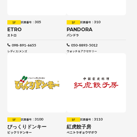
305
310
1F
1F
区画番号：
区画番号：
ETRO
PANDORA
エトロ
パンドラ
098-891-6655
050-8893-5012
レディス
/
メンズ
ウォッチ＆アクセサリー
3100
3110
1F
1F
区画番号：
区画番号：
びっくりドンキー
紅虎餃子房
ビックリドンキー
ベニトラギョウザボウ