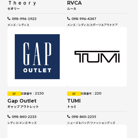
Ｔｈｅｏｒｙ
RVCA
セオリー
ルーカ
098-996-1923
098-996-4347
メンズ／レディス
メンズ／レディス
/
スポーツ＆アウトドア
2150
220
1F
1F
区画番号：
区画番号：
Gap Outlet
TUMI
ギャップ アウトレット
トゥミ
098-840-2233
098-840-2255
レディス
/
メンズ
/
キッズ
シューズ＆バッグ
/
ファッショングッズ