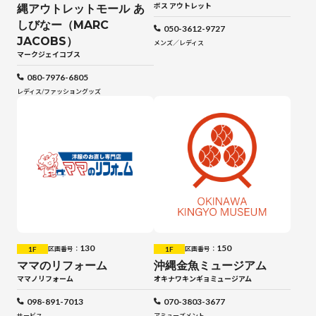
ボス アウトレット
縄アウトレットモール あ
しびなー（MARC
050-3612-9727
JACOBS）
メンズ／レディス
マークジェイコブス
080-7976-6805
レディス
/
ファッショングッズ
130
150
1F
1F
区画番号：
区画番号：
ママのリフォーム
沖縄金魚ミュージアム
ママノリフォーム
オキナワキンギョミュージアム
098-891-7013
070-3803-3677
サービス
アミューズメント