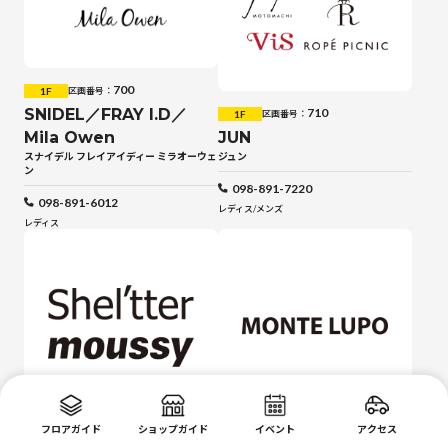
700
1F
区画番号：
SNIDEL／FRAY I.D／
710
1F
区画番号：
JUN
Mila Owen
ジュン
スナイデル フレイアイディー ミラオーウェ
ン
098-891-7220
098-891-6012
レディス
/
メンズ
レディス
フロアガイド
ショップガイド
イベント
アクセス
720
730
1F
1F
区画番号：
区画番号：