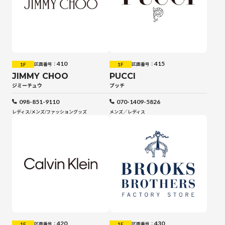
410
415
1F
1F
区画番号：
区画番号：
JIMMY CHOO
PUCCI
ジミーチュウ
プッチ
098-851-9110
070-1409-5826
レディス
/
メンズ
/
ファッショングッズ
メンズ／レディス
420
430
1F
1F
区画番号：
区画番号：