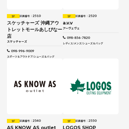
2510
2520
1F
1F
区画番号：
区画番号：
スケッチャーズ 沖縄アウ
a.v.v
アーヴェヴェ
トレットモールあしびなー
店
098-856-7820
スケッチャーズ
レディス
/
メンズ
/
シューズ＆バッグ
098-996-9009
スポーツ＆アウトドア
/
シューズ＆バッグ
2540
2550
1F
1F
区画番号：
区画番号：
AS KNOW AS outlet
LOGOS SHOP