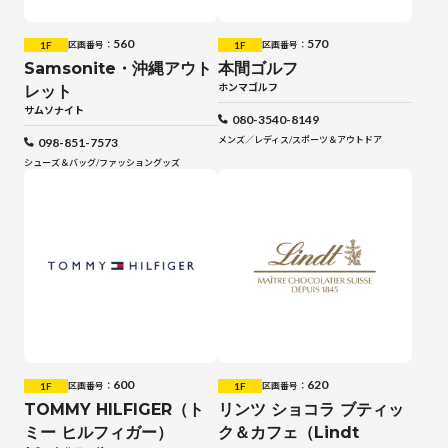
560
570
1F
1F
区画番号：
区画番号：
Samsonite・沖縄アウト
本間ゴルフ
ホンマゴルフ
レット
サムソナイト
080-3540-8149
メンズ／レディス
/
スポーツ＆アウトドア
098-851-7573
シューズ＆バッグ
/
ファッショングッズ
600
620
1F
1F
区画番号：
区画番号：
TOMMY HILFIGER（ト
リンツ ショコラ ブティッ
ミー ヒルフィガー）
ク＆カフェ（Lindt