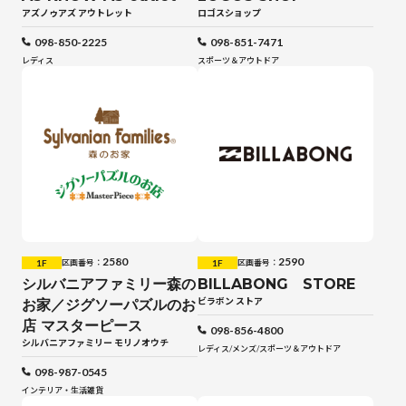
アズノゥアズ アウトレット
ロゴスショップ
098-850-2225
098-851-7471
レディス
スポーツ＆アウトドア
2580
2590
1F
1F
区画番号：
区画番号：
シルバニアファミリー森の
BILLABONG STORE
ビラボン ストア
お家／ジグソーパズルのお
店 マスターピース
098-856-4800
シルバニアファミリー モリノオウチ
レディス
/
メンズ
/
スポーツ＆アウトドア
098-987-0545
インテリア・生活雑貨