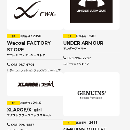
2350
240
1F
1F
区画番号：
区画番号：
Wacoal FACTORY
UNDER ARMOUR
アンダーアーマー
STORE
ワコール ファクトリーストア
098-996-2789
スポーツ＆アウトドア
098-987-4794
レディス
/
ファッショングッズ
/
インナーウェア
2410
1F
区画番号：
XLARGE/X-girl
エクストララージ エックスガール
2411
1F
区画番号：
098-996-1557
GENUINS OUTLET