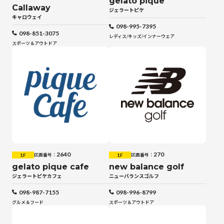
gelato pique
Callaway
ジェラートピケ
キャロウェイ
098-995-7395
098-851-3075
レディス
/
キッズ
/
インナーウェア
スポーツ＆アウトドア
2640
270
1F
1F
区画番号：
区画番号：
gelato pique cafe
new balance golf
ジェラートピケカフェ
ニューバランスゴルフ
098-987-7155
098-996-8799
グルメ＆フード
スポーツ＆アウトドア