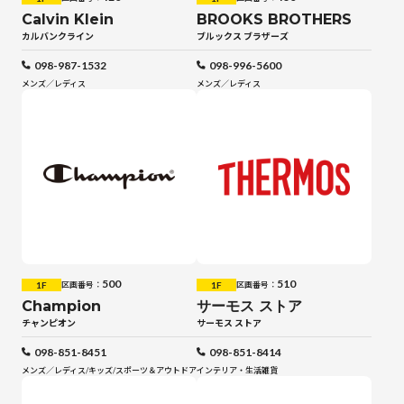
Calvin Klein
BROOKS BROTHERS
カルバンクライン
ブルックス ブラザーズ
098-987-1532
098-996-5600
メンズ／レディス
メンズ／レディス
500
510
1F
1F
区画番号：
区画番号：
Champion
サーモス ストア
チャンピオン
サーモス ストア
098-851-8451
098-851-8414
メンズ／レディス
/
キッズ
/
スポーツ＆アウトドア
インテリア・生活雑貨