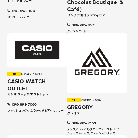
トミーヒルフィガー
Chocolat Boutique ＆
Café）
098-856-3678
リンツ ショコラ ブティック
メンズ／レディス
098-995-8571
グルメ＆フード
630
1F
区画番号：
CASIO WATCH
OUTLET
カシオ ウォッチ アウトレット
640
1F
区画番号：
098-891-7060
GREGORY
ファッショングッズ
/
ウォッチ＆アクセサリー
グレゴリー
098-995-7153
メンズ／レディス
/
スポーツ＆アウトドア
/
シューズ＆バッグ
/
ファッショングッズ