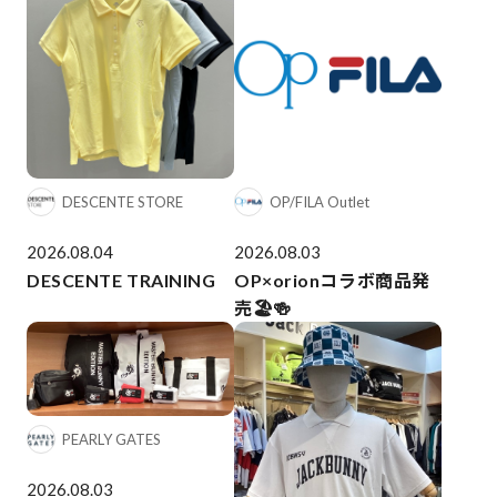
DESCENTE STORE
OP/FILA Outlet
2026.08.04
2026.08.03
DESCENTE TRAINING
OP×orionコラボ商品発
売🏖️🍻
PEARLY GATES
2026.08.03