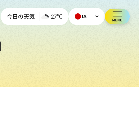
今日の天気
27
℃
JA
N